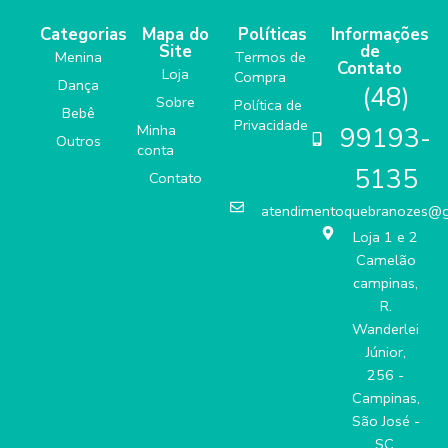
Categorias
Mapa do
Políticas
Informações
Site
de
Menina
Termos de
Contato
Loja
Compra
Dança
(48)
Sobre
Política de
Bebê
Privacidade
Minha
99193-
Outros
conta
5135
Contato
atendimentoquebranozes@
Loja 1 e 2
Camelão
campinas,
R.
Wanderlei
Júnior,
256 -
Campinas,
São José -
SC,