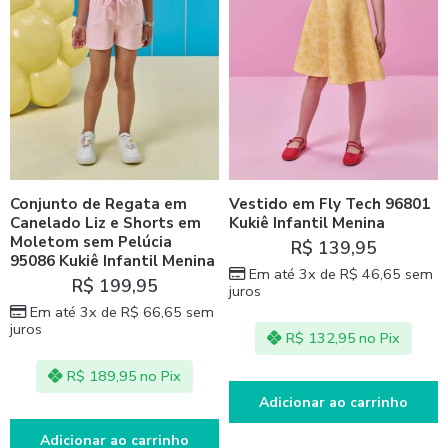
Conjunto de Regata em
Vestido em Fly Tech 96801
Canelado Liz e Shorts em
Kukiê Infantil Menina
Moletom sem Pelúcia
R$
139,95
95086 Kukiê Infantil Menina
Em até 3x de
R$
46,65
sem
R$
199,95
juros
Em até 3x de
R$
66,65
sem
juros
R$
132,95
no Pix
R$
189,95
no Pix
Adicionar ao carrinho
Adicionar ao carrinho