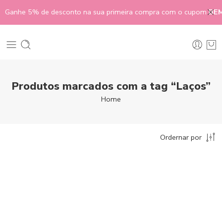
Ganhe 5% de desconto na sua primeira compra com o cupom
BE
Produtos marcados com a tag “Laços”
Home
Ordernar por