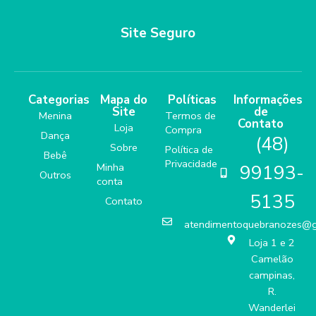
Site Seguro
Categorias
Mapa do
Políticas
Informações
Site
de
Menina
Termos de
Contato
Loja
Compra
Dança
(48)
Sobre
Política de
Bebê
Privacidade
Minha
99193-
Outros
conta
5135
Contato
atendimentoquebranozes@
Loja 1 e 2
Camelão
campinas,
R.
Wanderlei